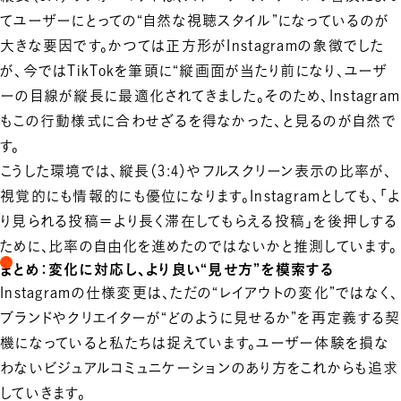
てユーザーにとっての“自然な視聴スタイル”になっているのが
大きな要因です。かつては正方形がInstagramの象徴でした
が、今ではTikTokを筆頭に“縦画面が当たり前になり、ユーザ
ーの目線が縦長に最適化されてきました。そのため、Instagram
もこの行動様式に合わせざるを得なかった、と見るのが自然で
す。
こうした環境では、縦長（3:4）やフルスクリーン表示の比率が、
視覚的にも情報的にも優位になります。Instagramとしても、「よ
り見られる投稿＝より長く滞在してもらえる投稿」を後押しする
ために、比率の自由化を進めたのではないかと推測しています。
まとめ：変化に対応し、より良い“見せ方”を模索する
Instagramの仕様変更は、ただの“レイアウトの変化”ではなく、
ブランドやクリエイターが“どのように見せるか”を再定義する契
機になっていると私たちは捉えています。ユーザー体験を損な
わないビジュアルコミュニケーションのあり方をこれからも追求
していきます。