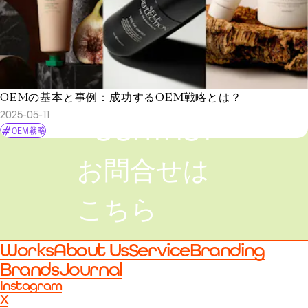
OEMの基本と事例：成功するOEM戦略とは？
2025-05-11
CONTACT
OEM戦略
お問合せは
こちら
Works
About Us
Service
Branding
Brands
Journal
Instagram
X