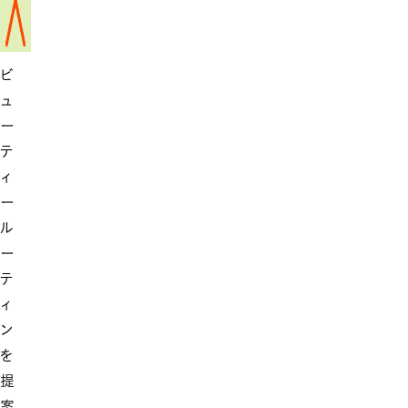
だ
ビ
ュ
ー
テ
ィ
ー
ル
ー
テ
ィ
ン
を
提
案