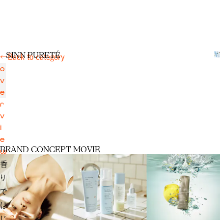
S
I
N
N
P
U
R
E
T
É
←
Back to category
o
v
e
r
v
i
e
B
R
A
N
D
C
O
N
C
E
P
T
M
O
V
I
E
w
香
り
で
は
じ