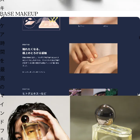
キ
B
A
S
E
M
A
K
E
U
P
ン
ケ
ア
時
間
を
最
高
の
マ
イ
ン
ド
フ
ル