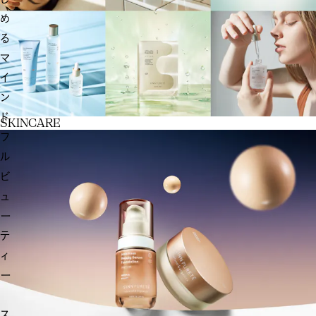
め
る
マ
イ
ン
ド
S
K
I
N
C
A
R
E
フ
ル
ビ
ュ
ー
テ
ィ
ー
ス