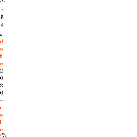
し
ま
す
。
d
a
t
e
2
0
2
0
~
r
o
l
e
ブ