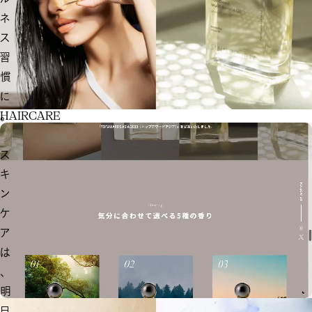
ネ
ス
習
慣
に
。
H
A
I
R
C
A
R
E
ス
キ
ン
ケ
ア
は
、
明
日