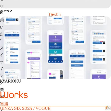
り
arweb
を
Next
→
用
い
た
"
ス
イ
ッ
チ
ン
KYARIOKU
グ
美
W
o
r
k
s
容
"
実績
GINZA SIX 2024 / VOGUE
と