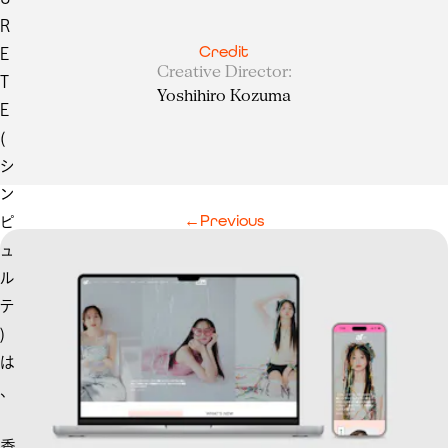
R
Credit
E
Creative Director
:
T
Yoshihiro Kozuma
E
(
シ
ン
←
Previous
ピ
ュ
ル
テ
)
は
、
香