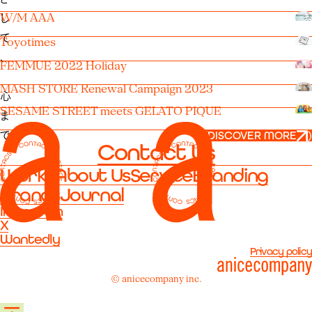
し
W/M AAA
て
Toyotimes
、
FEMMUE 2022 Holiday
MASH STORE Renewal Campaign 2023
心
SESAME STREET meets GELATO PIQUE
ま
で
(
DISCOVER MORE
)
Contact Us
働
Works
About Us
Service
Branding
き
Brands
Journal
か
Instagram
け
X
る
Wantedly
Privacy policy
一
歩
© anicecompany inc.
進
ん