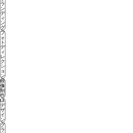
ラ
ン
デ
ィ
ン
グ
フ
ォ
ト
デ
ィ
レ
ク
シ
ョ
ン
映
像
制
作
UI
デ
ザ
イ
ン
グ
ラ