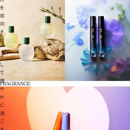
を
前
向
き
に
そ
し
て
穏
F
R
A
G
R
A
N
C
E
や
か
に
過
ご
す