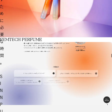
た
め
に
必
要
F
E
M
T
E
C
H
P
E
R
F
U
M
E
な
時
間
。
S
I
N
N
P
U