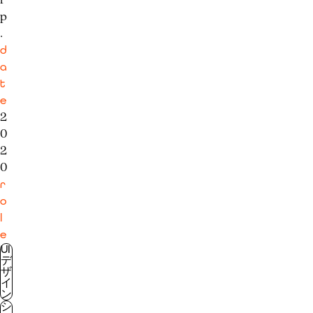
p
.
d
a
t
e
2
0
2
0
r
o
l
e
UI
デ
ザ
イ
ン
シ