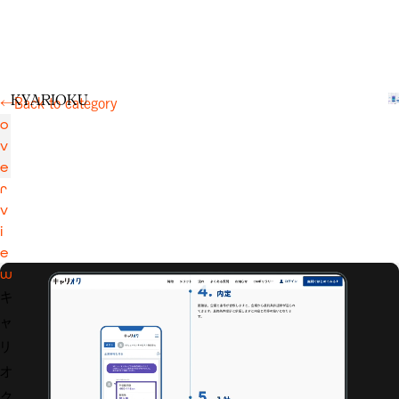
K
Y
A
R
I
O
K
U
←
Back to category
o
v
e
r
v
i
e
w
キ
ャ
リ
オ
ク