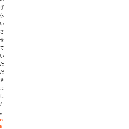
手
伝
い
さ
せ
て
い
た
だ
き
ま
し
た
。
c
li