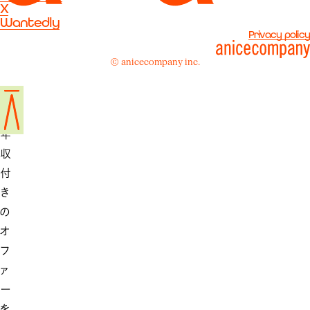
X
リ
Wantedly
Privacy policy
ア
ル
© anicecompany inc.
な
想
定
年
収
付
き
の
オ
フ
ァ
ー
を