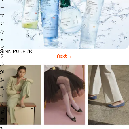
ー
マ
ン
キ
ャ
ピ
SINN PURETÉ
タ
Next
→
ル
が
運
営
す
る
業
界
初