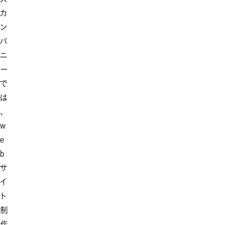
カ
ン
パ
ニ
ー
で
は
、
w
e
b
サ
イ
ト
制
作