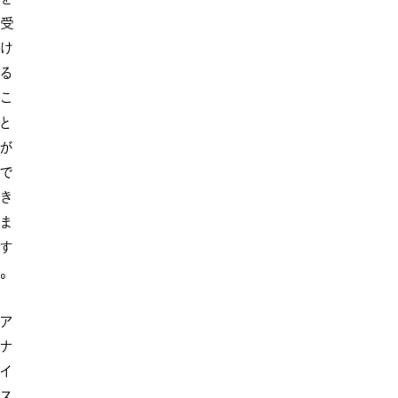
受
け
る
こ
と
が
で
き
ま
す
。
ア
ナ
イ
ス