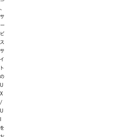
、
サ
ー
ビ
ス
サ
イ
ト
の
U
X
/
U
I
を
お