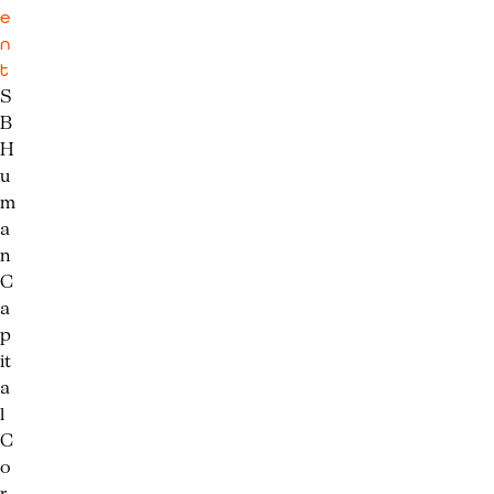
e
n
t
S
B
H
u
m
a
n
C
a
p
it
a
l
C
o
r