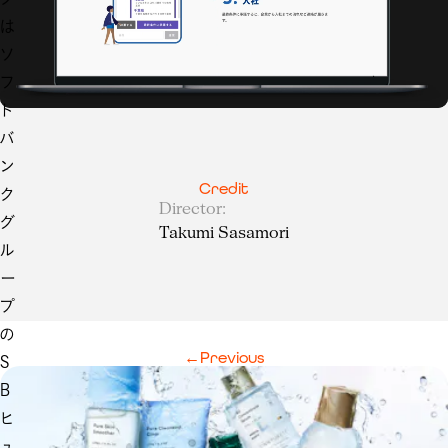
は
ソ
フ
ト
バ
ン
Credit
ク
Director
:
グ
Takumi Sasamori
ル
ー
プ
の
←
Previous
S
B
ヒ
ュ