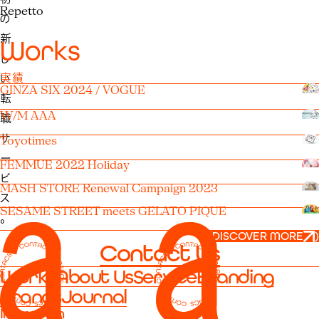
Repetto
の
新
W
o
r
k
s
し
実績
い
GINZA SIX 2024 / VOGUE
転
W/M AAA
職
サ
Toyotimes
ー
FEMMUE 2022 Holiday
ビ
MASH STORE Renewal Campaign 2023
ス
SESAME STREET meets GELATO PIQUE
。
(
DISCOVER MORE
)
Contact Us
企
Works
About Us
Service
Branding
業
Brands
Journal
か
Instagram
ら