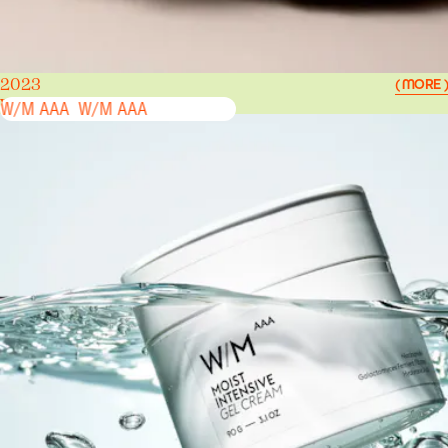
2023
( MORE )
W/M AAA
W/M AAA
W/M AAA