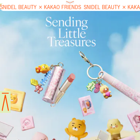
SNIDEL BEAUTY × KAKAO FRIENDS
SNIDEL BEAUTY × KAKAO FRIENDS
SNIDEL BEAUTY × KAKA
Contact Us
Works
About Us
Service
Branding
Brands
Journal
Instagram
X
Wantedly
Privacy policy
© anicecompany inc.