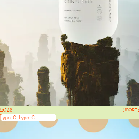
2025
( MORE )
Lypo-C
Lypo-C
Lypo-C