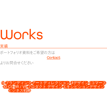
W
o
r
k
s
実績
ポートフォリオ資料をご希望の方は
Contact
よりお問合せください
All
All
ブランディング
ブランディング
アートディレクション
アートディレクション
UIデザイン
UIデザイン
Eコマース
Eコマース
3D CG
3D CG
AR / VR
AR / VR
プロダクト デザイン
プロダクト デザイン
エキシビションデザイン
エキシビションデザイン
ビジネス戦略
ビジネス戦略