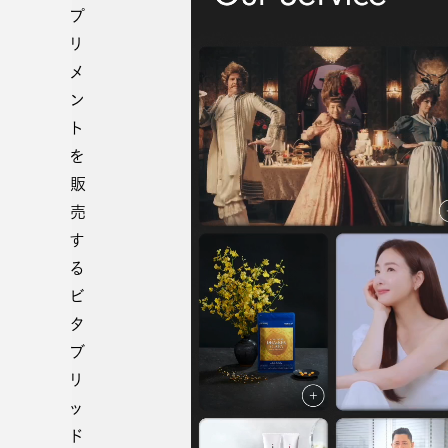
プ
リ
メ
ン
ト
を
販
売
す
る
ビ
タ
ブ
リ
ッ
ド