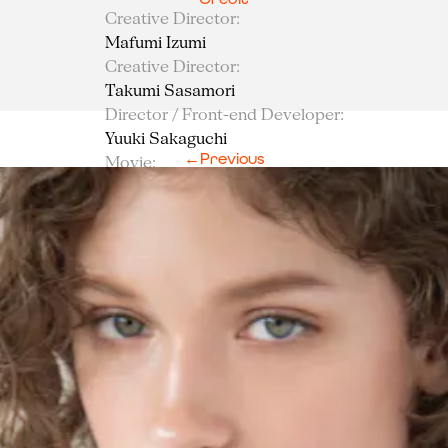
Creative Director
:
Mafumi Izumi
Creative Director
:
Takumi Sasamori
Director / Front-end Developer
:
Yuuki Sakaguchi
←
Previous
Movie
:
Koko Minemura
Designer
:
Hiromi Otsu