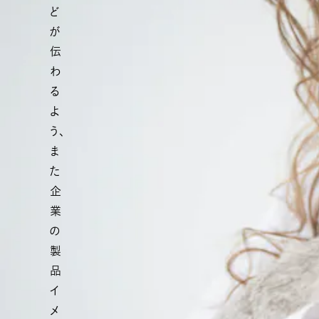
ど
が
伝
わ
る
よ
う、
ま
た
企
業
の
製
品
イ
メ