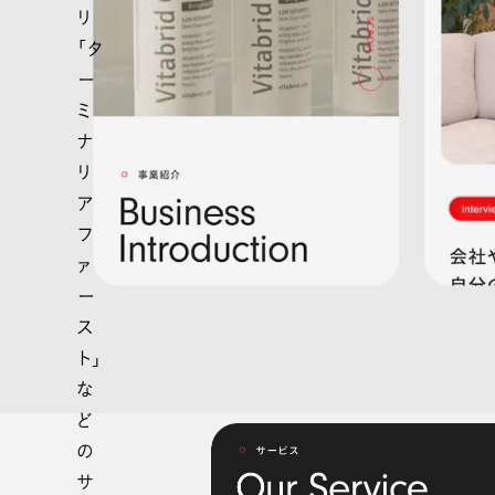
リ
「タ
ー
ミ
ナ
リ
ア
フ
ァ
ー
ス
ト」
な
ど
の
サ