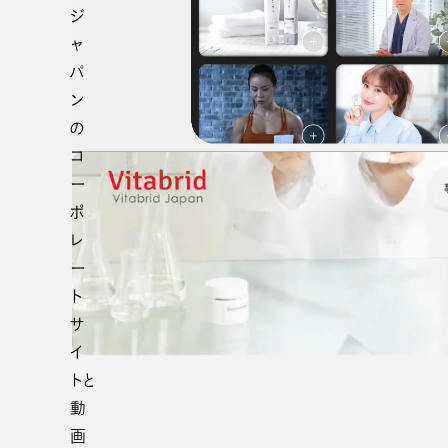
ジ
ャ
パ
ン
の
コ
ー
ポ
レ
ー
ト
サ
イ
トと
動
画