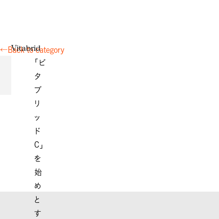
V
i
t
a
b
r
i
d
←
Back to category
「ビ
タ
ブ
リ
ッ
ド
C」
を
始
め
と
す