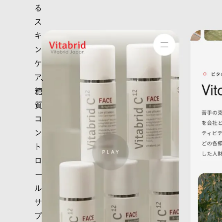
る
ス
キ
ン
ケ
ア、
糖
質
コ
ン
ト
ロ
ー
ル
サ
プ