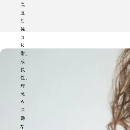
高
度
な
独
自
技
術、
成
長
性、
理
念
や
活
動
な