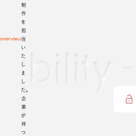
制
作
を
担
overview
当
い
た
し
ま
し
た。
企
業
が
持
つ