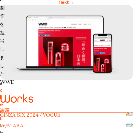
Next
→
制
作
を
担
当
し
ま
し
た
WWD
。
c
W
o
r
k
s
li
e
実績
n
GINZA SIX 2024 / VOGUE
t
W/M AAA
D
ir