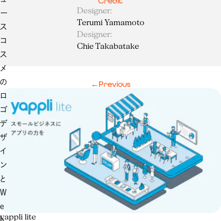
Credit
Designer
:
ー
Terumi Yamamoto
ス
Designer
:
コ
Chie Takabatake
ス
メ
の
←
Previous
ロ
ゴ
デ
ザ
イ
ン
と
W
e
yappli lite
b