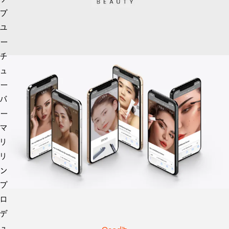
プ
ユ
ー
チ
ュ
ー
バ
ー
マ
リ
リ
ン
プ
ロ
デ
ュ