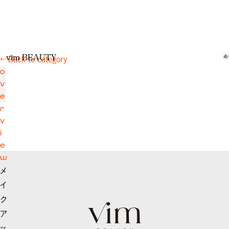
v
i
m
B
E
A
U
T
Y
←
Back to category
o
v
e
r
v
i
e
w
メ
イ
ク
ア
ッ