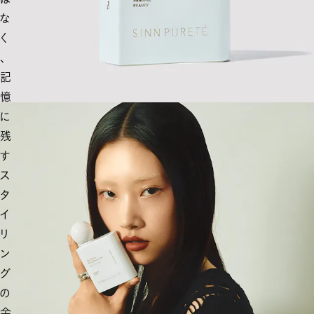
な
く
、
記
憶
に
残
す
ス
タ
イ
リ
ン
グ
の
余