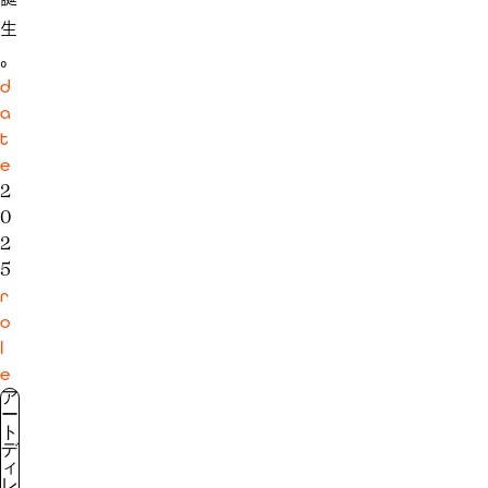
生
。
d
a
t
e
2
0
2
5
r
o
l
e
ア
ー
ト
デ
ィ
レ