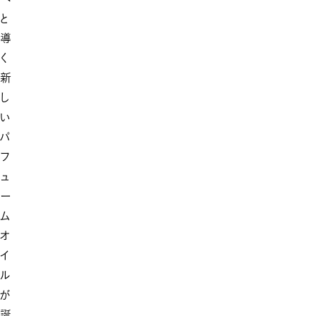
と
導
く
新
し
い
パ
フ
ュ
ー
ム
オ
イ
ル
が
誕