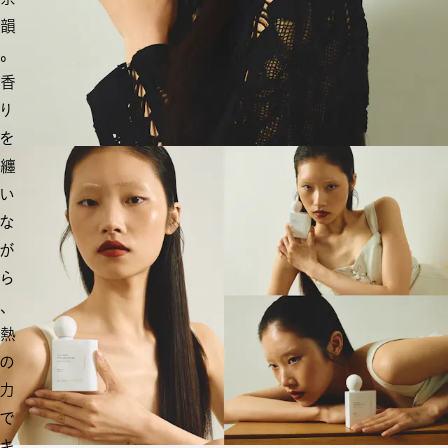
韻
。
香
り
を
纏
い
な
が
ら
、
熱
の
力
で
キ