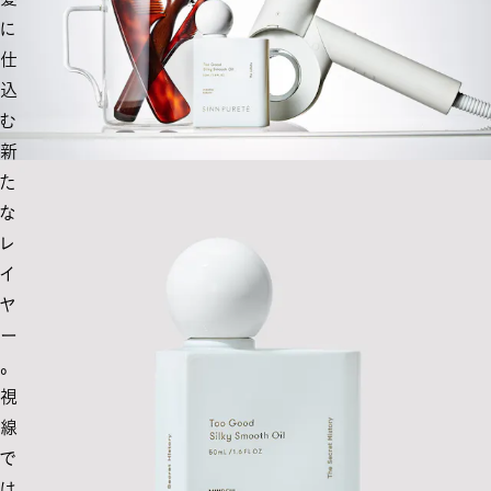
に
仕
込
む
新
た
な
レ
イ
ヤ
ー
。
視
線
で
は