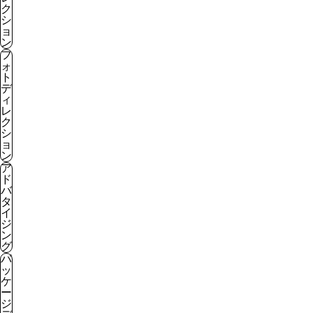
ク
シ
ョ
ン
フ
ォ
ト
デ
ィ
レ
ク
シ
ョ
ン
ア
ド
バ
タ
イ
ジ
ン
グ
パ
ッ
ケ
ー
ジ