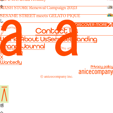
を
MASH STORE Renewal Campaign 2023
、
SESAME STREET meets GELATO PIQUE
し
(
DISCOVER MORE
)
な
Contact Us
や
Works
About Us
Service
Branding
か
Brands
Journal
で
Instagram
、
X
Wantedly
な
Privacy policy
め
© anicecompany inc.
ら
か
な
質
感
へ