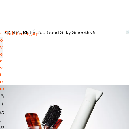
S
I
N
N
P
U
R
E
T
É
T
o
o
G
o
o
d
S
i
l
k
y
S
m
o
o
t
h
O
i
l
←
Back to category
o
v
e
r
v
i
e
w
香
り
は
、
髪