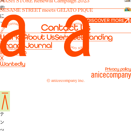
MASH STORE Renewal Campaign 2023
的
SESAME STREET meets GELATO PIQUE
に
(
DISCOVER MORE
)
強
Contact Us
い
Works
About Us
Service
Branding
印
Brands
Journal
象
Instagram
を
X
Wantedly
残
Privacy policy
す
映
© anicecompany inc.
像
コ
ン
テ
ン
ツ