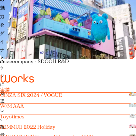
魅
力
を
ダ
イ
ナ
ミ
anicecompany - 3DOOH R&D
ッ
W
o
r
k
s
ク
に
実績
表
GINZA SIX 2024 / VOGUE
現
W/M AAA
し
Toyotimes
、
視
FEMMUE 2022 Holiday
覚