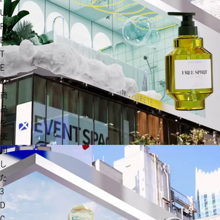
U
R
E
T
E
の
商
品
を
使
用
し
た
3
D
C