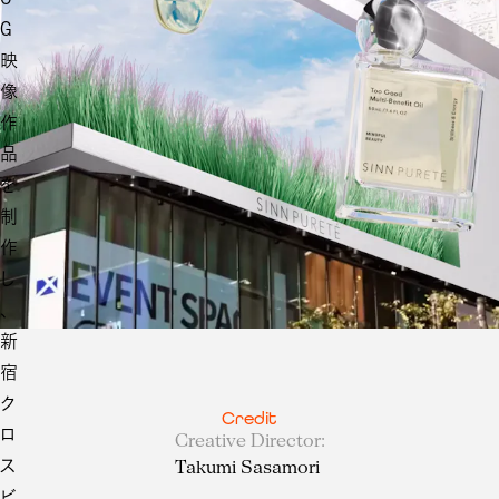
G
映
像
作
品
を
制
作
し
、
新
宿
ク
Credit
ロ
Creative Director
:
ス
Takumi Sasamori
ビ