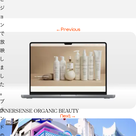
ジ
ョ
ン
←
Previous
で
放
映
し
ま
し
た
。
ブ
ラ
INNERSENSE ORGANIC BEAUTY
Next
→
ン
ド
の