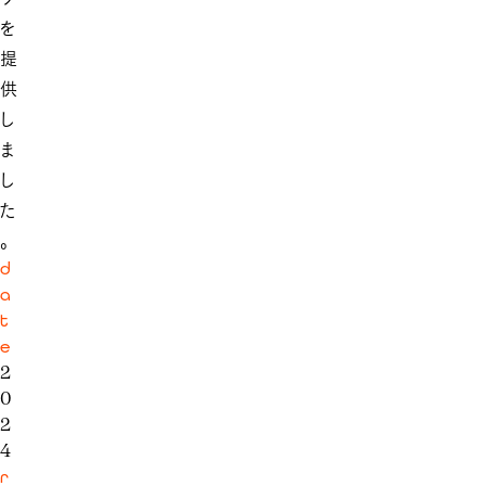
を
提
供
し
ま
し
た
。
d
a
t
e
2
0
2
4
r