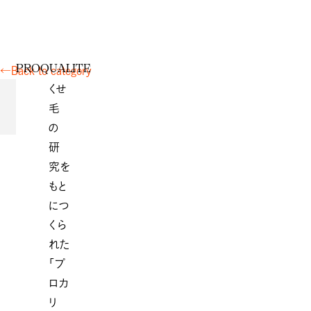
P
R
O
Q
U
A
L
I
T
E
←
Back to category
くせ
毛
の
研
究を
もと
につ
くら
れた
「プ
ロカ
リ