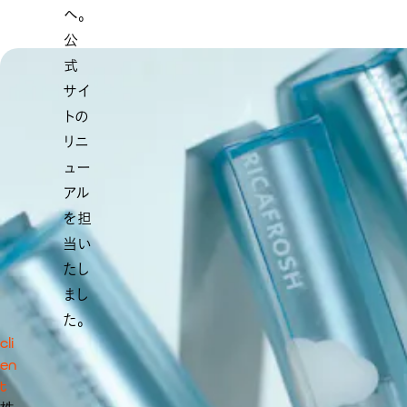
へ。
公
式
サイ
トの
リニ
ュー
アル
を担
当い
たし
まし
た。
cli
en
t