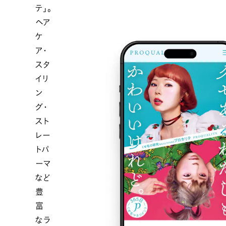
テ」。
ヘア
ケ
ア・
スタ
イリ
ン
グ・
スト
レー
トパ
ーマ
など
豊
富
なラ