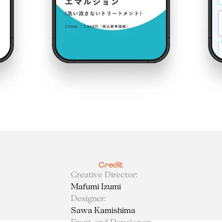
Credit
Creative Director
:
Mafumi Izumi
Designer
:
Sawa Kamishima