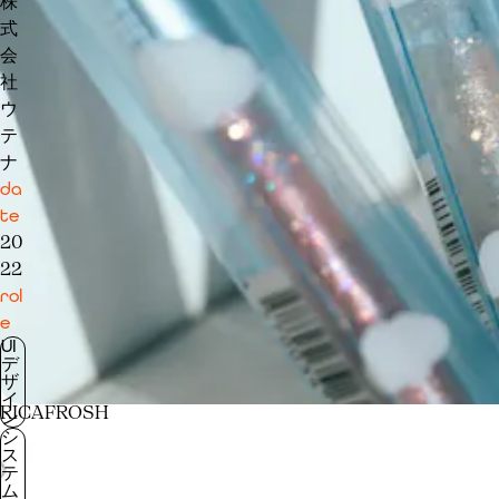
株
式
会
社
ウ
テ
ナ
da
te
20
22
rol
e
UI
デ
ザ
イ
RICAFROSH
ン
シ
ス
テ
ム