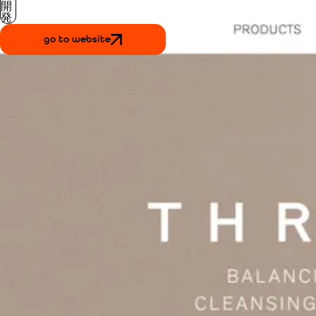
開
発
go to website