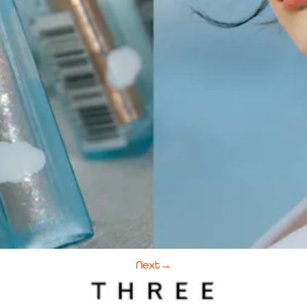
Next
→