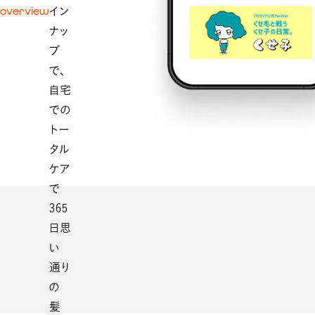
overview
イン
ナッ
プ
で、
自宅
での
トー
タル
ケア
で
365
日思
い
通り
の
髪