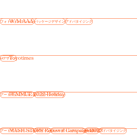
W/M AAA
フォトディレクション
パッケージデザイン
アドバタイジング
Toyotimes
uiデザイン
FEMMUE 2022 Holiday
アートディレクション
パッケージデザイン
MASH STORE Renewal Campaign 2023
アートディレクション
uiデザイン
フォトディレクション
映像制作
アドバタイジング