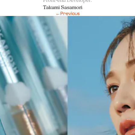
Front-end Developer
:
Takumi Sasamori
←
Previous