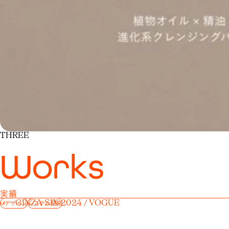
THREE
W
o
r
k
s
実績
GINZA SIX 2024 / VOGUE
uiデザイン
システム開発