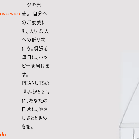
ージを発
overview
売。 自分へ
のご褒美に
も、大切な人
への贈り物
にも。頑張る
毎日に、ハッ
ピーを届けま
す。
PEANUTSの
世界観ととも
に、あなたの
日常に、やさ
しさとときめ
きを。
da