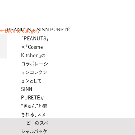
P
E
A
N
U
T
S
×
S
I
N
N
P
U
R
E
T
É
←
Back to category
「PEANUTS」
×「Cosme
Kitchen」の
コラボレーシ
ョンコレクシ
ョンとして
SINN
PURETÉが
“きゅん”と癒
される、スヌ
ーピーのスペ
シャルパッケ