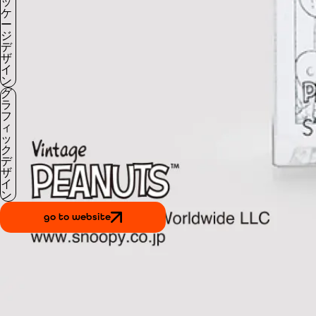
ッ
ケ
ー
ジ
デ
ザ
イ
ン
グ
ラ
フ
ィ
ッ
ク
デ
ザ
イ
ン
go to website