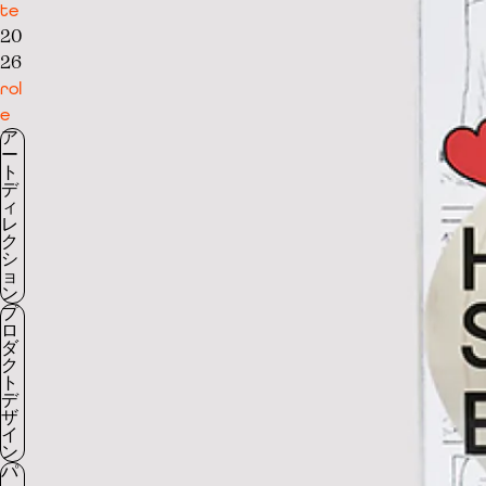
te
20
26
rol
e
ア
ー
ト
デ
ィ
レ
ク
シ
ョ
ン
プ
ロ
ダ
ク
ト
デ
ザ
イ
ン
パ