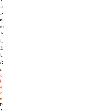
ョ
ン
を
担
当
し
ま
し
た
。
c
li
e
n
t
P
A