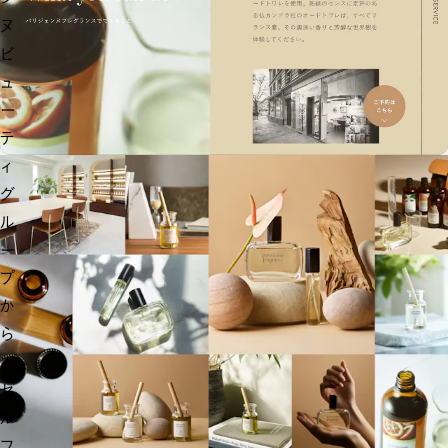
ヌ
ビ
ュ
ー
テ
ィ
グ
ル
ー
プ
か
ら
、
セ
ル
フ