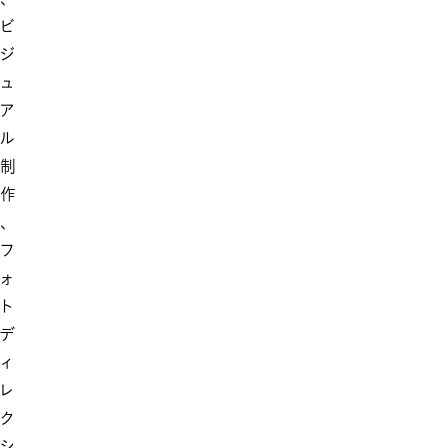
ビ
ジ
ュ
ア
ル
制
作
、
フ
ォ
ト
デ
ィ
レ
ク
シ