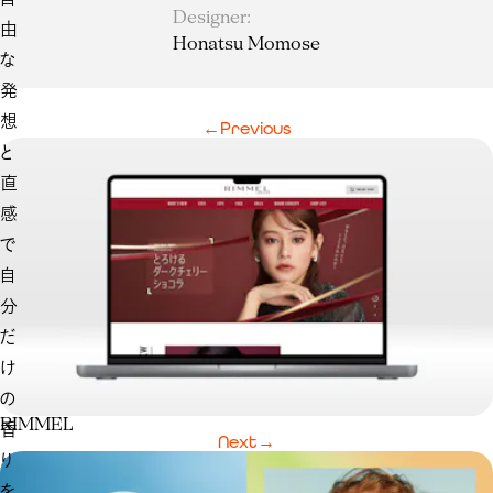
Designer
:
由
Honatsu Momose
な
発
想
←
Previous
と
直
感
で
自
分
だ
け
の
RIMMEL
香
Next
→
り
を