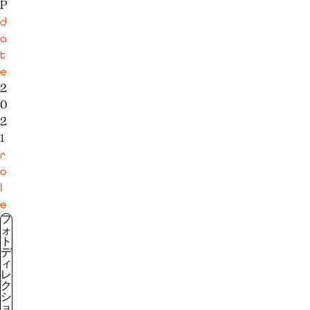
P
d
a
t
e
2
0
2
1
r
o
l
e
フ
ォ
ト
デ
ィ
レ
ク
シ
ョ