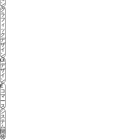
ン
グ
ラ
フ
ィ
ッ
ク
デ
ザ
イ
ン
UI
デ
ザ
イ
ン
E
コ
マ
ー
ス
シ
ス
テ
ム
開
発