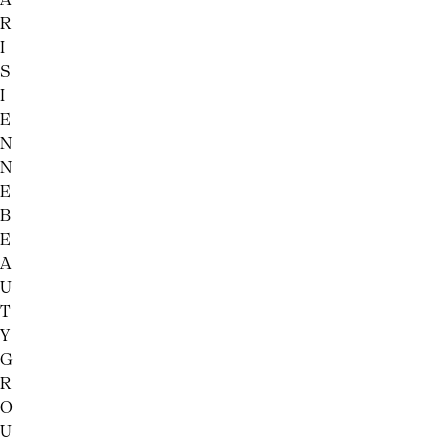
R
I
S
I
E
N
N
E
B
E
A
U
T
Y
G
R
O
U