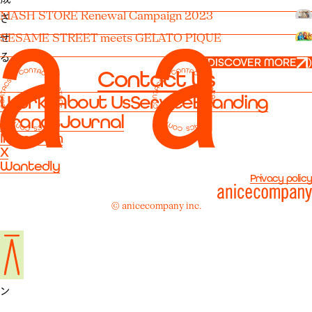
MASH STORE Renewal Campaign 2023
さ
せ
SESAME STREET meets GELATO PIQUE
る
(
DISCOVER MORE
)
Contact Us
。
Works
About Us
Service
Branding
公
Brands
Journal
式
Instagram
X
サ
Wantedly
イ
Privacy policy
ト
© anicecompany inc.
の
デ
ザ
イ
ン
、