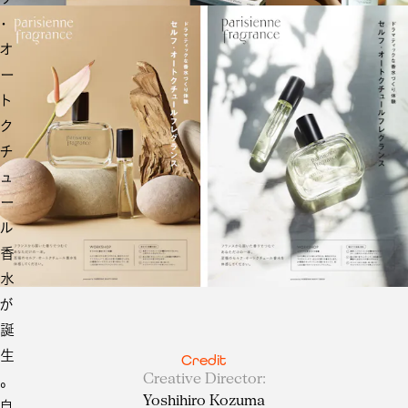
・
オ
ー
ト
ク
チ
ュ
ー
ル
香
水
が
誕
生
Credit
Creative Director
:
。
Yoshihiro Kozuma
自