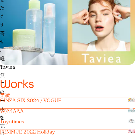
た
ぐ
り
寄
せ
、
唯
一
Taviea
無
W
o
r
k
s
二
の
実績
GINZA SIX 2024 / VOGUE
一
本
W/M AAA
を
Toyotimes
完
FEMMUE 2022 Holiday
成