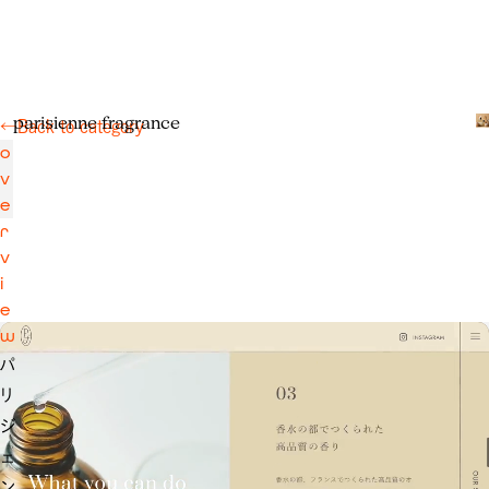
p
a
r
i
s
i
e
n
n
e
f
r
a
g
r
a
n
c
e
←
Back to category
o
v
e
r
v
i
e
w
パ
リ
ジ
ェ
ン