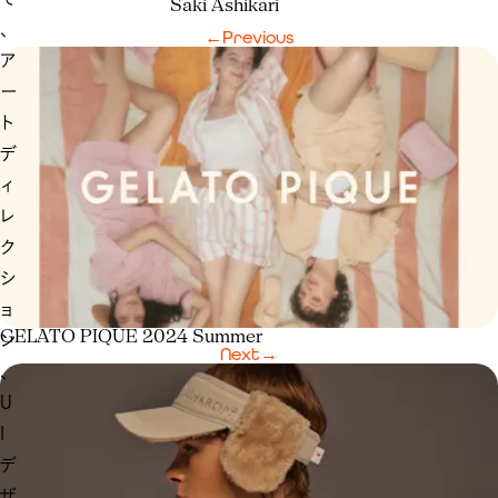
Saki Ashikari
、
←
Previous
ア
ー
ト
デ
ィ
レ
ク
シ
ョ
GELATO PIQUE 2024 Summer
ン
Next
→
、
U
I
デ
ザ