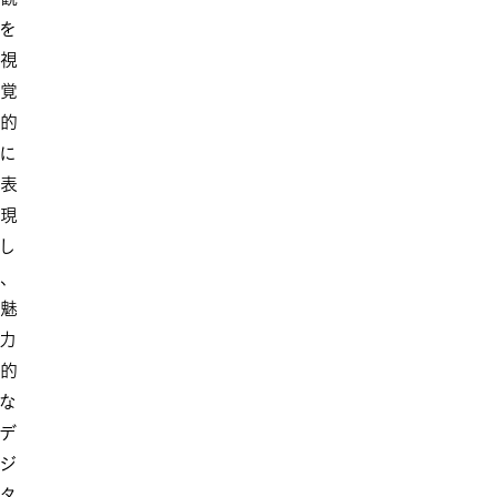
を
視
覚
的
に
表
現
し
、
魅
力
的
な
デ
ジ
タ