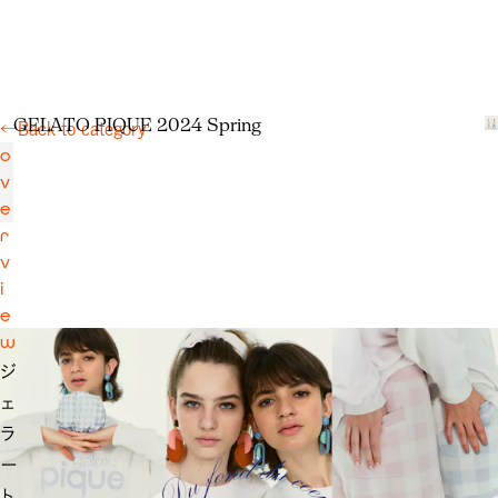
G
E
L
A
T
O
P
I
Q
U
E
2
0
2
4
S
p
r
i
n
g
←
Back to category
o
v
e
r
v
i
e
w
ジ
ェ
ラ
ー
ト