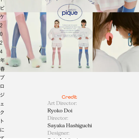
ピ
ケ
2
0
2
4
年
春
プ
ロ
ジ
Credit
Art Director
:
ェ
Ryoko Doi
ク
Director
:
ト
Sayaka Hashiguchi
に
Designer
:
て