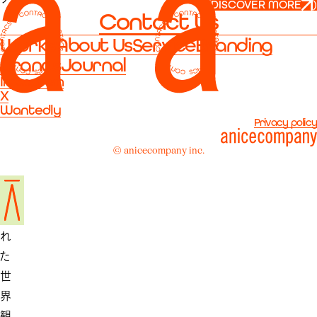
(
DISCOVER MORE
)
Contact Us
ラ
ン
Works
About Us
Service
Branding
ド
Brands
Journal
の
Instagram
X
柔
Wantedly
ら
Privacy policy
か
© anicecompany inc.
く
洗
練
さ
れ
た
世
界
観