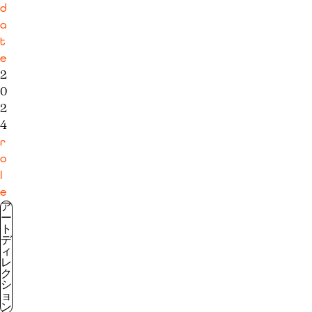
d
a
t
e
2
0
2
4
r
o
l
e
ア
ー
ト
デ
ィ
レ
ク
シ
ョ
ン