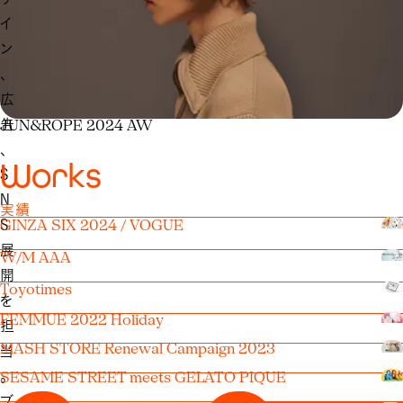
イ
ン
、
広
告
JUN&ROPE 2024 AW
、
W
o
r
k
s
S
N
実績
S
GINZA SIX 2024 / VOGUE
展
W/M AAA
開
Toyotimes
を
FEMMUE 2022 Holiday
担
MASH STORE Renewal Campaign 2023
当
。
SESAME STREET meets GELATO PIQUE
ブ