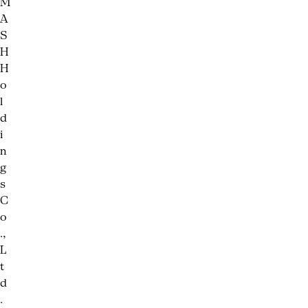
M
A
S
H
H
o
l
d
i
n
g
s
C
o
.,
L
t
d
.