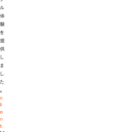
ル
体
験
を
提
供
し
ま
し
た
。
c
li
e
n
t