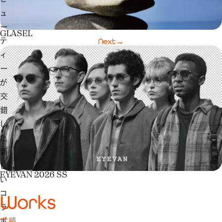
ュ
ー
GLASEL
テ
Next
→
ィ
ー
が
交
錯
し
た
新
し
EYEVAN 2026 SS
い
コ
W
o
r
k
s
ラ
実績
ボ