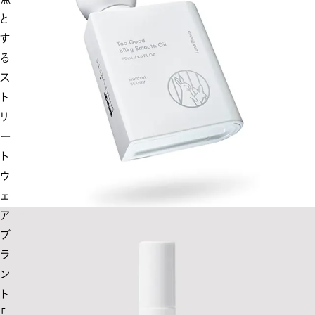
と
す
る
ス
ト
リ
ー
ト
ウ
ェ
ア
ブ
ラ
ン
ト
「