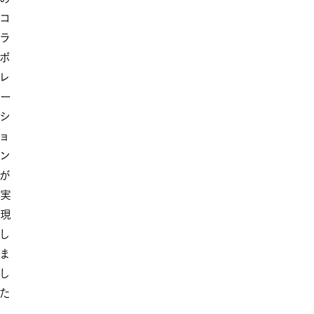
コ
ラ
ボ
レ
ー
シ
ョ
ン
が
実
現
し
ま
し
た
。