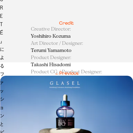
R
E
Credit
T
Creative Director
:
É
Yoshihiro Kozuma
」
Art Director / Designer
:
に
Terumi Yamamoto
Product Designer
:
よ
Takashi Hisadomi
る
Product CG / Product Designer
:
←
Previous
フ
Sawa Kamishima
ァ
3D CG Director
:
ッ
Takumi Sasamori
シ
3D CG
:
Hiromu Shioya
ョ
3D CG
:
ン
Mei Komura
と
ビ