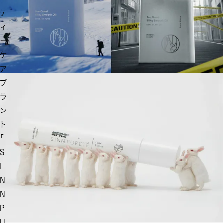
テ
ィ
ー
ケ
ア
ブ
ラ
ン
ト
「
S
I
N
N
P
U