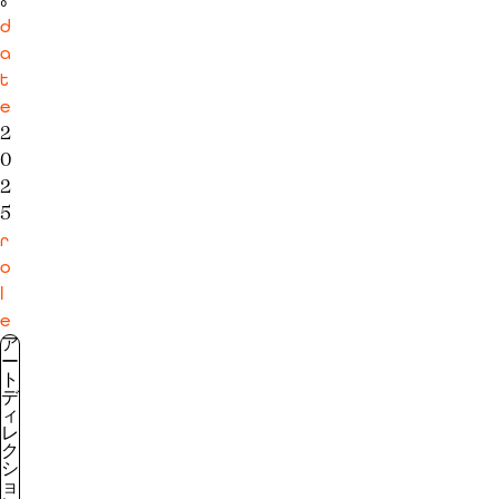
d
a
t
e
2
0
2
5
r
o
l
e
ア
ー
ト
デ
ィ
レ
ク
シ
ョ