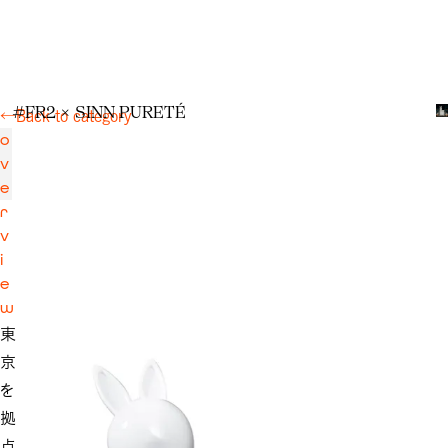
#
F
R
2
×
S
I
N
N
P
U
R
E
T
É
←
Back to category
o
v
e
r
v
i
e
w
東
京
を
拠
点