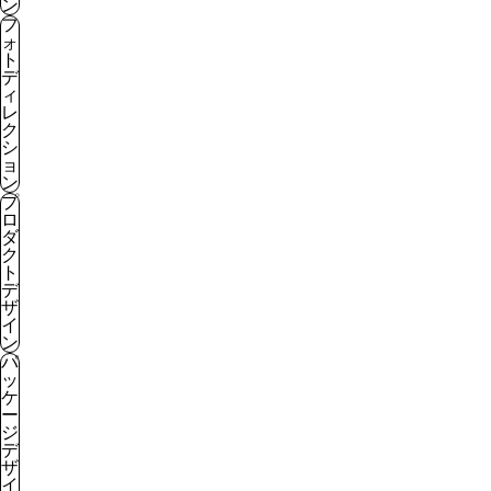
ン
フ
ォ
ト
デ
ィ
レ
ク
シ
ョ
ン
プ
ロ
ダ
ク
ト
デ
ザ
イ
ン
パ
ッ
ケ
ー
ジ
デ
ザ
イ