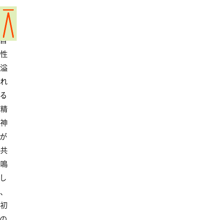
の
独
自
性
溢
れ
る
精
神
が
共
鳴
し
、
初
の