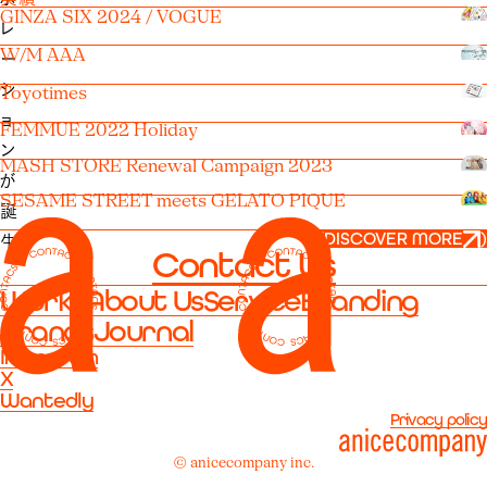
GINZA SIX 2024 / VOGUE
レ
W/M AAA
ー
シ
Toyotimes
ョ
FEMMUE 2022 Holiday
ン
MASH STORE Renewal Campaign 2023
が
SESAME STREET meets GELATO PIQUE
誕
(
DISCOVER MORE
)
生
Contact Us
。
Works
About Us
Service
Branding
2
Brands
Journal
つ
Instagram
の
X
ブ
Wantedly
Privacy policy
ラ
ン
© anicecompany inc.
ド