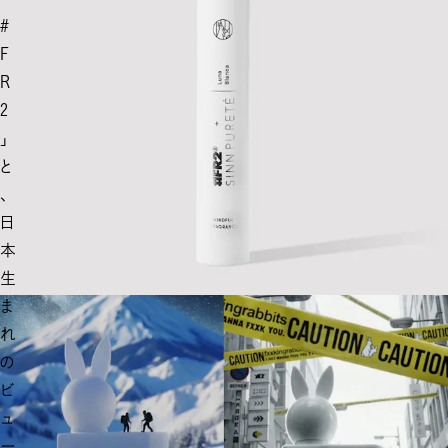
#
F
R
2
」
と
、
日
本
生
ま
れ
の
ビ
ュ
ー