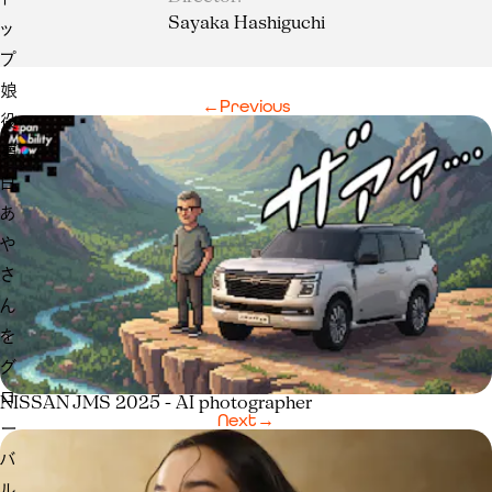
Sayaka Hashiguchi
ッ
プ
娘
←
Previous
役
夢
白
あ
や
さ
ん
を
グ
ロ
NISSAN JMS 2025 - AI photographer
Next
→
ー
バ
ル