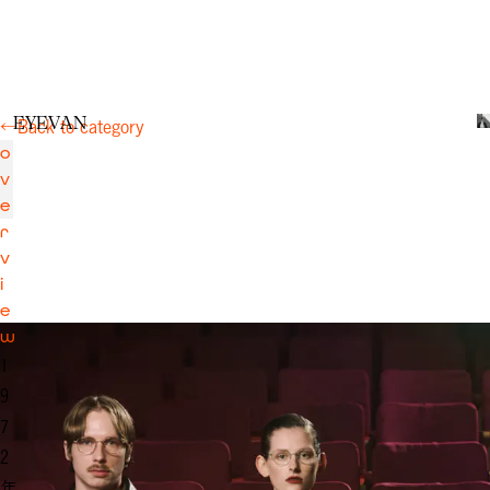
E
Y
E
V
A
N
←
Back to category
o
v
e
r
v
i
e
w
1
9
7
2
年