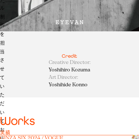
ル
制
作
を
担
当
Credit
さ
Creative Director
:
せ
Yoshihiro Kozuma
Art Director
:
て
Yoshihide Konno
い
た
だ
い
W
o
r
k
s
て
お
実績
GINZA SIX 2024 / VOGUE
り