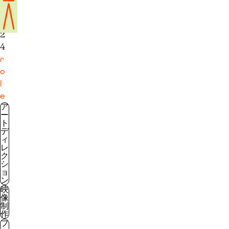
2
0
2
4
r
o
l
e
ア
ー
ト
デ
ィ
レ
ク
シ
ョ
ン
映
像
制
作
フ