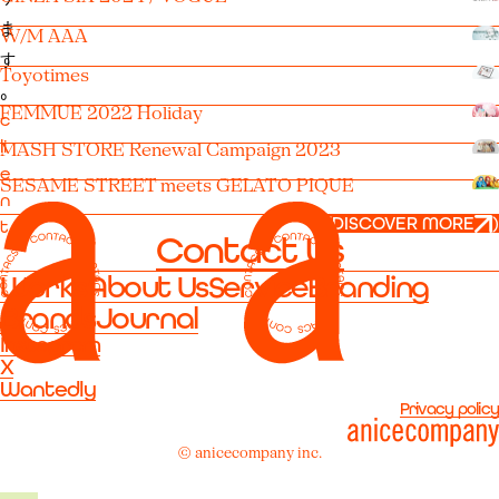
ま
W/M AAA
す
Toyotimes
。
FEMMUE 2022 Holiday
c
li
MASH STORE Renewal Campaign 2023
e
SESAME STREET meets GELATO PIQUE
n
(
DISCOVER MORE
)
t
Contact Us
E
Works
About Us
Service
Branding
Y
E
Brands
Journal
V
Instagram
A
X
Wantedly
N
Privacy policy
d
a
© anicecompany inc.
t
e