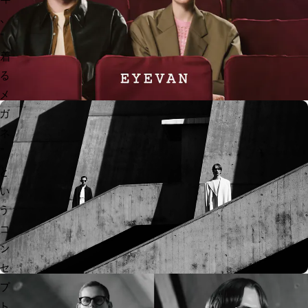
、
“
着
る
メ
ガ
ネ
”
と
い
う
コ
ン
セ
プ
ト