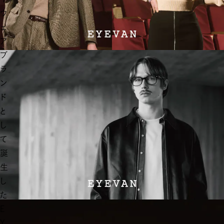
ウ
ェ
ア
ブ
ラ
ン
ド
と
し
て
誕
生
し
た
E
Y