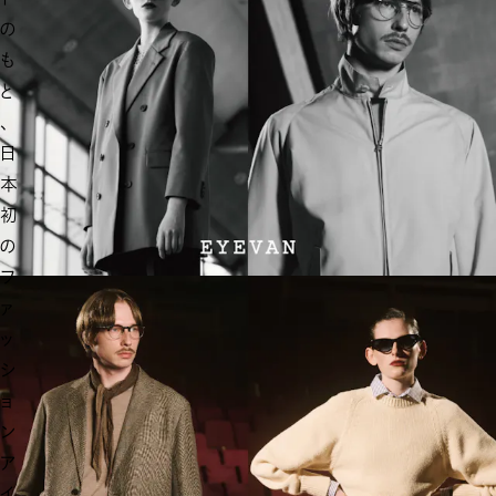
の
も
と
、
日
本
初
の
フ
ァ
ッ
シ
ョ
ン
ア
イ