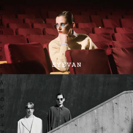
E
V
A
N
。
2
0
2
4
A
W
の
ビ
ジ
ュ
ア